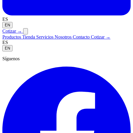
ES
EN
Cotizar
→
Productos
Tienda
Servicios
Nosotros
Contacto
Cotizar →
ES
EN
Síguenos