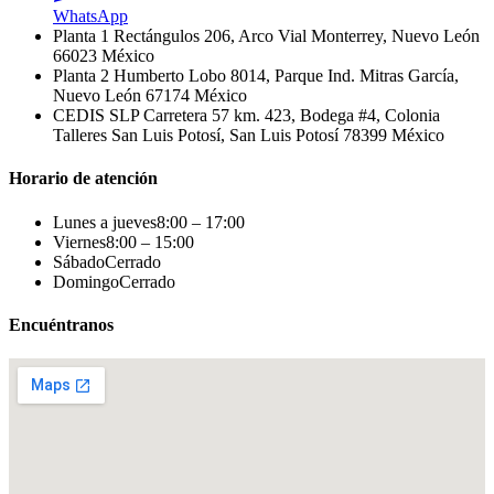
WhatsApp
Planta 1
Rectángulos 206, Arco Vial
Monterrey, Nuevo León
66023
México
Planta 2
Humberto Lobo 8014, Parque Ind. Mitras
García,
Nuevo León 67174
México
CEDIS SLP
Carretera 57 km. 423, Bodega #4, Colonia
Talleres
San Luis Potosí, San Luis Potosí 78399
México
Horario de atención
Lunes a jueves
8:00 – 17:00
Viernes
8:00 – 15:00
Sábado
Cerrado
Domingo
Cerrado
Encuéntranos