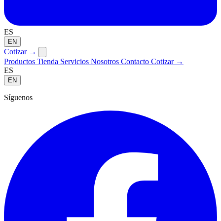
ES
EN
Cotizar
→
Productos
Tienda
Servicios
Nosotros
Contacto
Cotizar →
ES
EN
Síguenos